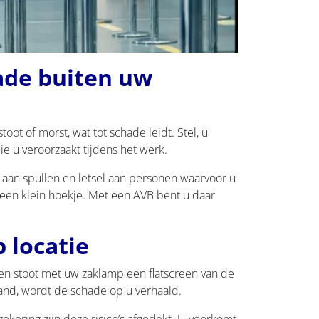
ade buiten uw
oot of morst, wat tot schade leidt. Stel, u
e u veroorzaakt tijdens het werk.
 aan spullen en letsel aan personen waarvoor u
n een klein hoekje. Met een AVB bent u daar
 locatie
 en stoot met uw zaklamp een flatscreen van de
nd, wordt de schade op u verhaald.
ekering zijn deze risico’s afgedekt. U voorkomt