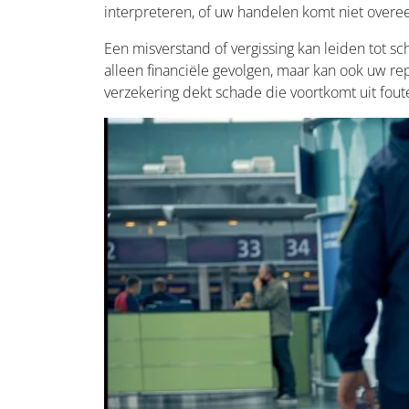
interpreteren, of uw handelen komt niet over
Een misverstand of vergissing kan leiden tot sc
alleen financiële gevolgen, maar kan ook uw re
verzekering dekt schade die voortkomt uit fout