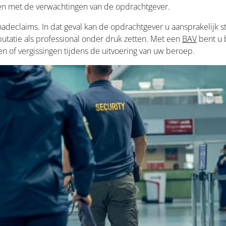
een met de verwachtingen van de opdrachtgever.
hadeclaims. In dat geval kan de opdrachtgever u aansprakelijk s
putatie als professional onder druk zetten. Met een
BAV
bent u b
en of vergissingen tijdens de uitvoering van uw beroep.