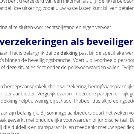
) bent u verzekerd van een inkomen als u (tijdelijk) arbeidsong
andelijkse uitkering, zodat u uw vaste lasten kunt blijven betalen
ng af te sluiten voor rechtsbijstand en eigen vervoer.
 verzekeringen als beveiliger
aar. Het is belangrijk dat de
dekking
past bij de specifieke wer
’s binnen de beveiligingsbranche. Voert u bijvoorbeeld persoons
 deze situaties écht onder de polisvoorwaarden vallen. Twijfelt
en beroepsaansprakelijkheidsverzekering, bedrijfsaansprakelijk
 per aanbieder. Vergelijk daarom meerdere partijen en kijk goed
dekking helpt u weinig bij schade. Probeer dus altijd een goede
aar zijn belangrijk. Bij sommige aanbieders duurt het weken voo
vaak gewerkt met onduidelijke voorwaarden of juridische taal. D
 die duidelijk en transparant is, en meedenkt met uw specifieke 