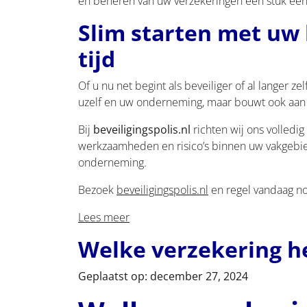
én beheren van uw verzekeringen een stuk een
Slim starten met uw 
tijd
Of u nu net begint als beveiliger of al langer z
uzelf en uw onderneming, maar bouwt ook aan ve
Bij
beveiligingspolis.nl
richten wij ons volledi
werkzaamheden en risico’s binnen uw vakgebied
onderneming.
Bezoek
beveiligingspolis.nl
en regel vandaag nog
Lees meer
Welke verzekering he
Geplaatst op: december 27, 2024