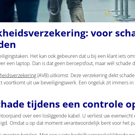
kheidsverzekering: voor sch
den
iligingstaken. Het kan ook gebeuren dat u bij een klant iets omst
ver een laptop. Dan is dat geen beroepsfout, maar wél schade di
kheidsverzekering
(AVB) uitkomst. Deze verzekering dekt schade
ect voortkomt uit uw beveiligingswerk. Een ongeluk zit immers i
chade tijdens een controle op
antoorpand over een losliggende kabel. U verliest uw evenwicht
igd. Omdat u op dat moment verantwoordelijk bent voor het pa
 moeten betalen. Met een juiste bedrijfsaansprakelijkheidsverz