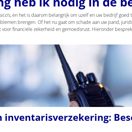
g heb ik nodig in de be
isico’s, en het is daarom belangrijk om uzelf en uw bedrijf goe
lemen brengen. Of het nu gaat om schade aan uw pand, juridisc
 voor financiële zekerheid en gemoedsrust. Hieronder besprek
n inventarisverzekering: Be