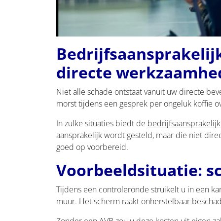
Bedrijfsaansprakelij
directe werkzaamhe
Niet alle schade ontstaat vanuit uw directe beve
morst tijdens een gesprek per ongeluk koffie o
In zulke situaties biedt de
bedrijfsaansprakelij
aansprakelijk wordt gesteld, maar die niet dir
goed op voorbereid.
Voorbeeldsituatie: s
Tijdens een controleronde struikelt u in een k
muur. Het scherm raakt onherstelbaar beschad
Zonder een AVB zou u deze kosten uit eigen zak