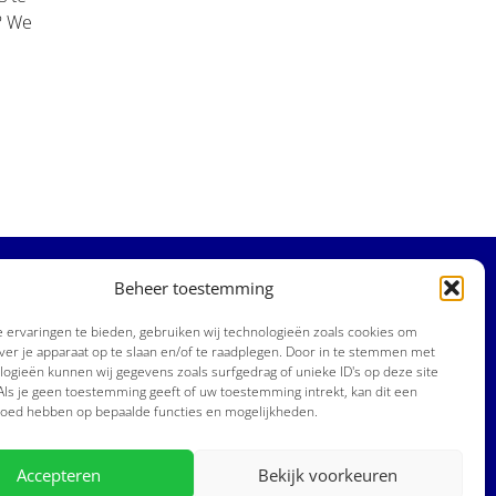
? We
Beloningsbeleid
Beheer toestemming
Cookiebeleid
 ervaringen te bieden, gebruiken wij technologieën zoals cookies om
Algemene voorwaarden
ver je apparaat op te slaan en/of te raadplegen. Door in te stemmen met
Privacyverklaring
ogieën kunnen wij gegevens zoals surfgedrag of unieke ID's op deze site
Sitemap
ls je geen toestemming geeft of uw toestemming intrekt, kan dit een
vloed hebben op bepaalde functies en mogelijkheden.
ns gespecialiseerd in beveiligingsbedrijven.
Accepteren
Bekijk voorkeuren