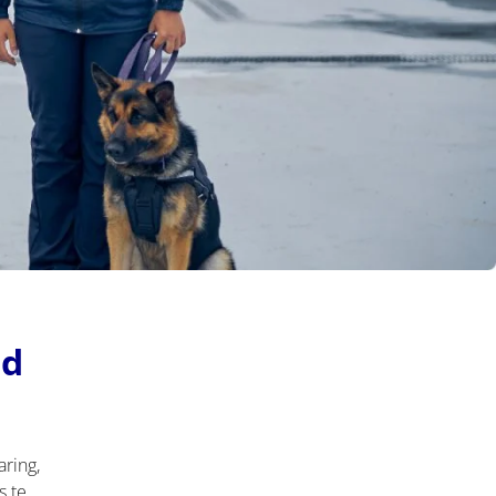
nd
ring,
s te