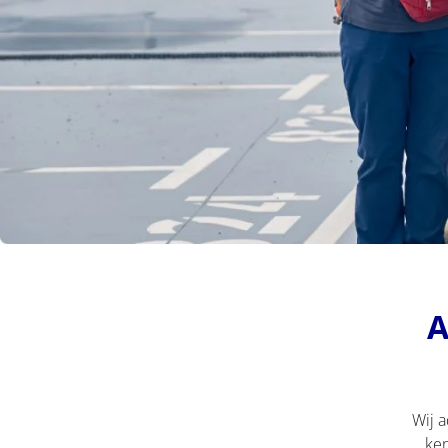
A
Wij 
ken