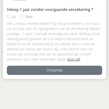
Inloop 1 jaar zonder voorgaande verzekering
*
Ja
Nee
Wilt u inloop meeverzekeren? Bij inloop verzekert u het risico
tot een jaar voor de ingangsdatum van de verzekering (datum
vandaag – 1 jaar). U betaalt eenmalig voor deze dekking. Deze
dekking wordt gekozen als u al langere tijd actief bent als
bedrijf en nu de verzekering bij ons afsluit. Kiest u voor de
dekking van inloop, dan sturen wij u hier bericht over. De
kosten zijn eenmalig 30% van de jaarpremie die u heeft
berekend. Voor meer informatie, bekijk
deze pdf
.
Volgende