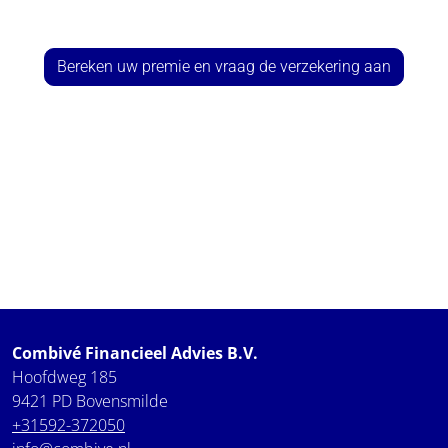
Bereken uw premie en vraag de verzekering aan
Combivé Financieel Advies B.V.
Hoofdweg 185
9421 PD Bovensmilde
+31592-372050