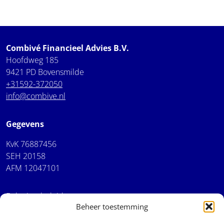
Combivé Financieel Advies B.V.
Hoofdweg 185
9421 PD Bovensmilde
+31592-372050
info@combive.nl
Gegevens
KvK 76887456
SEH 20158
AFM 12047101
Beloningsbeleid
Beheer toestemming
Cookiebeleid
Algemene voorwaarden